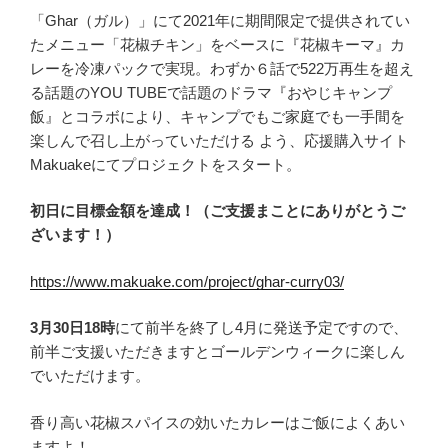
「Ghar（ガル）」にて2021年に期間限定で提供されてい
たメニュー「花椒チキン」をベースに『花椒キーマ』カ
レーを冷凍パックで実現。わずか６話で522万再⽣を超え
る話題のYOU TUBEで話題のドラマ『おやじキャンプ
飯』とコラボにより、キャンプでもご家庭でも⼀⼿間を
楽しんで召し上がっていただける よう、応援購⼊サイト
Makuakeにてプロジェクトをスタート。
初日に目標金額を達成！（ご支援まことにありがとうご
ざいます！）
https://www.makuake.com/project/ghar-curry03/
3⽉30⽇18時
にて前半を終了し4⽉に発送予定ですので、
前半ご⽀援いただきますとゴールデンウィークに楽しん
でいただけます。
香り高い花椒スパイスの効いたカレーはご飯によくあい
ますよ！