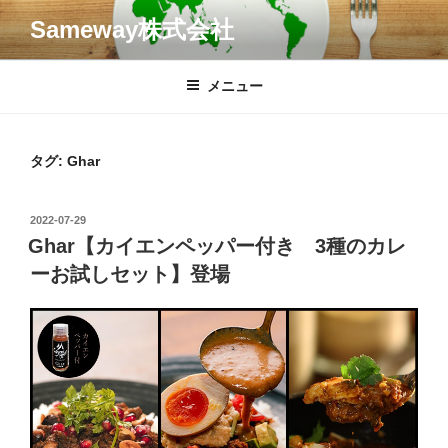
コ
Sameway株式会社
ン
テ
ン
メニュー
ツ
へ
ス
タグ:
Ghar
キ
ッ
投
2022-07-29
プ
稿
Ghar【カイエンペッパー付き 3種のカレ
日:
ーお試しセット】登場