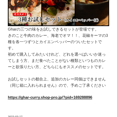
Gharの三つの味をお試しできるセットが登場です。
きのこと牛肉のカレー、海老でオマ！！、花椒キーマの3
種を各一つずつとカイエンペッパーのついたセットで
す。
初めて購入してみたいけれど、どれを選べばいいか迷っ
てしまう方、まだ食べたことがない種類といつものカレ
ーと欲張りたい方、どちらにもオススメのセットです。
お試しセットの都合上、追加のカレー同個はできません
（同じ箱に入れられません）ので、予めご了承ください
https://ghar-curry.shop-pro.jp/?pid=169288896
投
2022-03-17