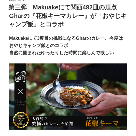
稿
第三弾 Makuakeにて関西482皿の頂点
日:
Gharの『花椒キーマカレー』が「おやじキ
ャンプ飯」とコラボ
Makuakeにて3度⽬の挑戦になるGharのカレー、今度は
おやじキャンプ飯とのコラボ
⾃然に囲まれたゆったりした時間に楽しんで欲しい