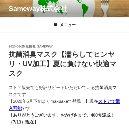
コ
Sameway株式会社
ン
テ
ン
メニュー
ツ
へ
ス
投
2020-06-25
投稿者:
SAMEWAY
キ
稿
抗菌消臭マスク【濡らしてヒンヤ
日:
ッ
リ・UV加工】夏に負けない快適マ
プ
スク
ストア販売でも好評リピートいただいている抗菌消臭マ
スクです
【2020年6月下旬よりmakuakeで登場！】現在
ストアで購
入可能
です
【ありがとうございます、おかげさまで、400％達成！
（7/13）現在】