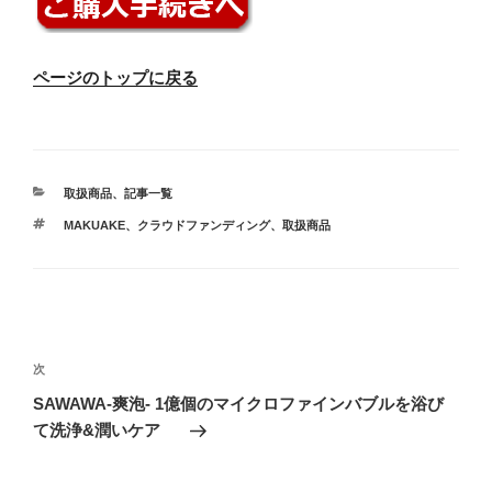
ページのトップに戻る
カ
取扱商品
、
記事一覧
テ
タ
MAKUAKE
、
クラウドファンディング
、
取扱商品
ゴ
グ
リ
ー
投
稿
次
次
ナ
の
SAWAWA-爽泡- 1億個のマイクロファインバブルを浴び
ビ
投
て洗浄&潤いケア
稿
ゲ
ー